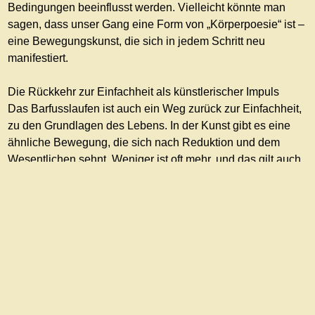
Bedingungen beeinflusst werden. Vielleicht könnte man
sagen, dass unser Gang eine Form von „Körperpoesie“ ist –
eine Bewegungskunst, die sich in jedem Schritt neu
manifestiert.
Die Rückkehr zur Einfachheit als künstlerischer Impuls
Das Barfusslaufen ist auch ein Weg zurück zur Einfachheit,
zu den Grundlagen des Lebens. In der Kunst gibt es eine
ähnliche Bewegung, die sich nach Reduktion und dem
Wesentlichen sehnt. Weniger ist oft mehr, und das gilt auch
für die Art und Weise, wie wir uns fortbewegen. Schuhe
schirmen uns von der Welt ab, sie dämpfen die Erfahrung
und setzen uns Grenzen. Wenn wir diese ablegen, werden
wir wieder eins mit der Umgebung, fühlen die Struktur des
Bodens und nehmen die Welt intensiver wahr.
Diese Rückkehr zur Einfachheit kann uns auch in der Kunst
inspirieren. Sie lehrt uns, den Fokus auf das Wesentliche zu
richten und uns auf das Ursprüngliche zu besinnen – sei es